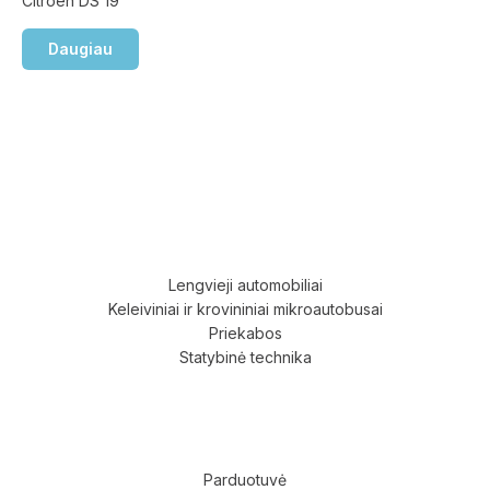
Citroën DS 19
Daugiau
Lengvieji automobiliai
Keleiviniai ir krovininiai mikroautobusai
Priekabos
Statybinė technika
Parduotuvė