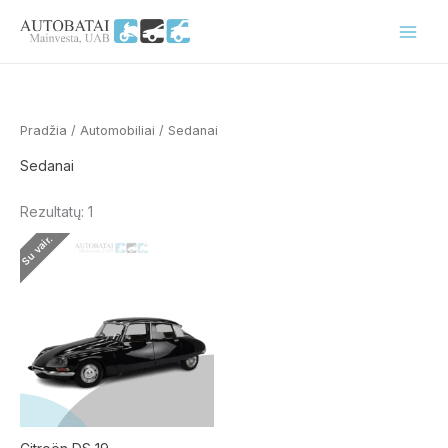
Pereiti
prie
turinio
Pradžia
/
Automobiliai
/ Sedanai
Sedanai
Rezultatų: 1
Su vair.