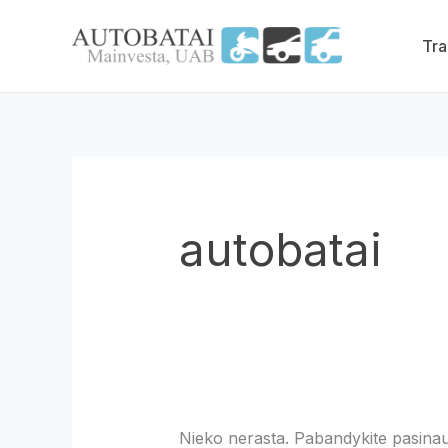
Pereiti
Ieškoti:
prie
Tra
turinio
autobatai
Nieko nerasta. Pabandykite pasinau